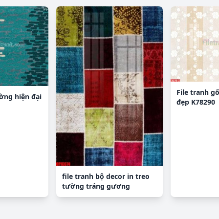
File tranh g
ường hiện đại
đẹp K78290
file tranh bộ decor in treo
tường tráng gương
OPIC674