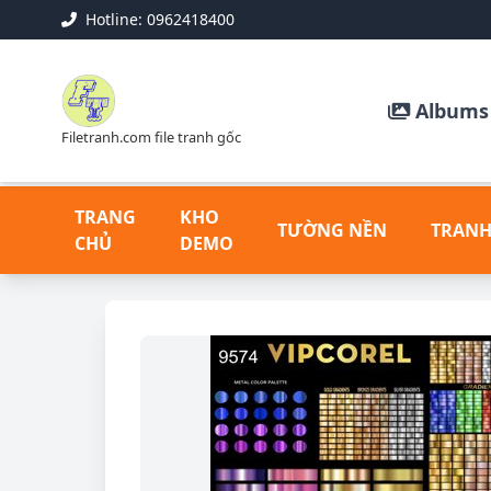
Hotline: 0962418400
Albums 
Filetranh.com file tranh gốc
TRANG
KHO
TƯỜNG NỀN
TRANH
CHỦ
DEMO