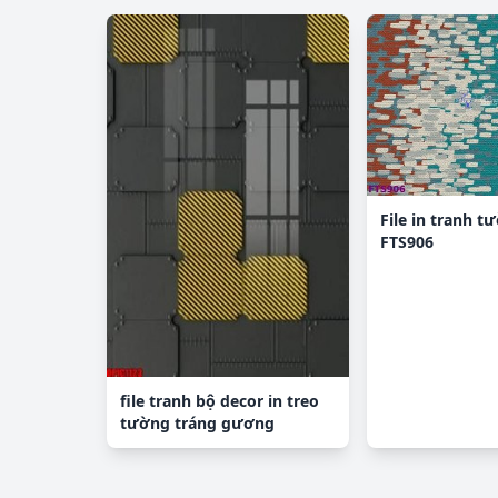
File in tranh t
FTS906
file tranh bộ decor in treo
tường tráng gương
OPIC1123