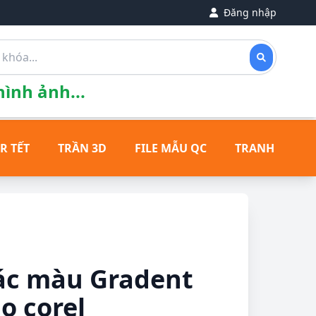
Đăng nhập
ình ảnh...
R TẾT
TRẦN 3D
FILE MẪU QC
TRANH ĐỒNG
ác màu Gradent
o corel