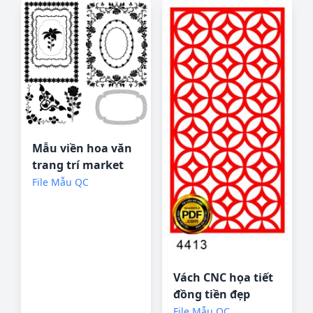
Mẫu viền hoa văn
trang trí market
#4 file corel
File Mẫu QC
Vách CNC họa tiết
đồng tiền đẹp
phòng thờ Corel
File Mẫu QC