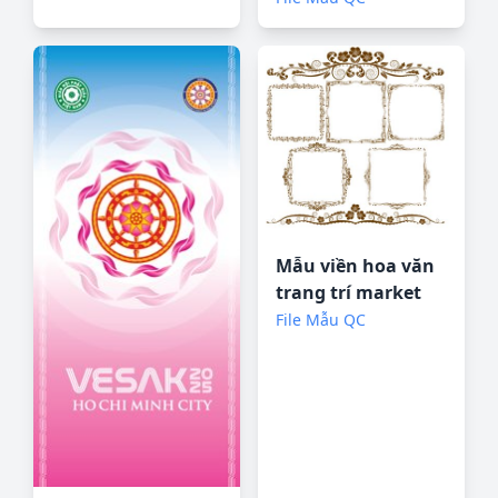
Mẫu viền hoa văn
trang trí market
file corel
File Mẫu QC