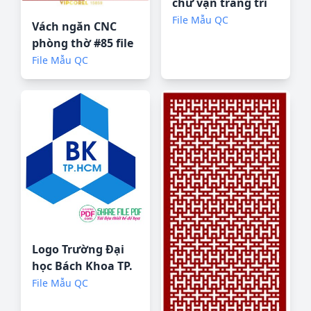
chữ vạn trang trí
phật giáo file corel
File Mẫu QC
Vách ngăn CNC
phòng thờ #85 file
corel
File Mẫu QC
Logo Trường Đại
học Bách Khoa TP.
Hồ Chí Minh file
File Mẫu QC
vector PDF