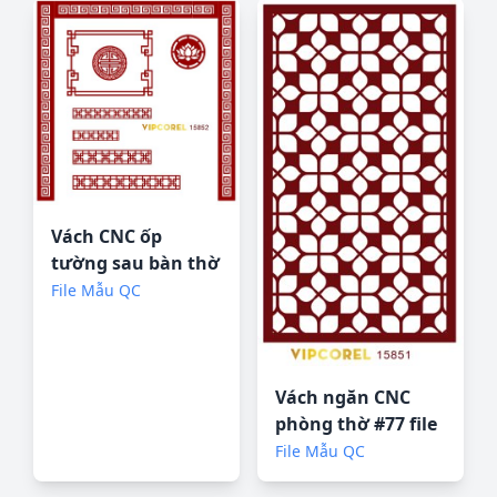
Vách CNC ốp
tường sau bàn thờ
#78 file corel
File Mẫu QC
Vách ngăn CNC
phòng thờ #77 file
corel
File Mẫu QC