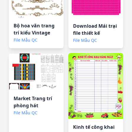
Bộ hoa văn trang
Download Mái trại
trí kiểu Vintage
file thiết kế
phần 2 Corel
corelDRAW
File Mẫu QC
File Mẫu QC
Market Trang trí
phòng hát
Karaoke tham
File Mẫu QC
khảo CDR
Kinh tế công khai