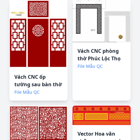
Vách CNC phòng
thờ Phúc Lộc Thọ
file vector corel
File Mẫu QC
Vách CNC ốp
tường sau bàn thờ
#88 file corel
File Mẫu QC
Vector Hoa văn