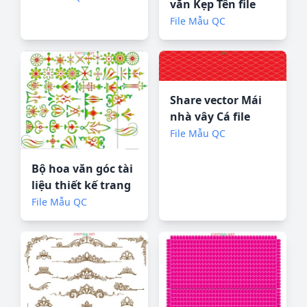
văn Kẹp Tên file
CorelDRAW
File Mẫu QC
Share vector Mái
nhà vây Cá file
CorelDRAW
File Mẫu QC
Bộ hoa văn góc tài
liệu thiết kế trang
trí Corel
File Mẫu QC