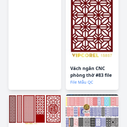
Vách ngăn CNC
phòng thờ #83 file
corel
File Mẫu QC