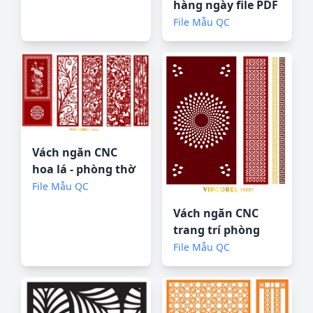
hàng ngày file PDF
& CDR
File Mẫu QC
Vách ngăn CNC
hoa lá - phòng thờ
#109 file corel
File Mẫu QC
Vách ngăn CNC
trang trí phòng
thờ #108 file corel
File Mẫu QC