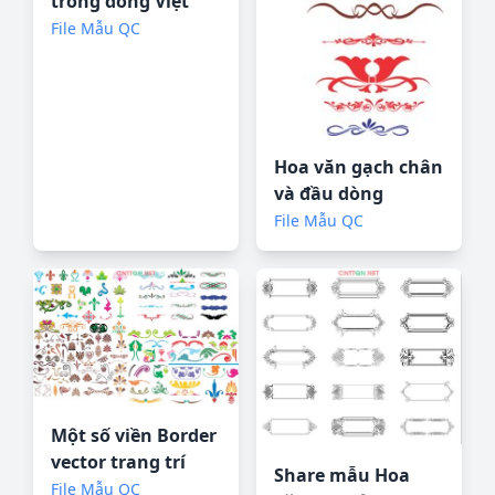
trống đồng Việt
Nam CorelDRAW
File Mẫu QC
Hoa văn gạch chân
và đầu dòng
CorelDRAW
File Mẫu QC
Một số viền Border
vector trang trí
Share mẫu Hoa
thiết kế Corel
File Mẫu QC