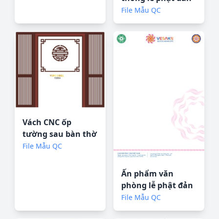
liên hợp quốc 2025
File Mẫu QC
Vách CNC ốp
tường sau bàn thờ
#89 file corel
File Mẫu QC
Ấn phẩm văn
phòng lễ phật đản
liên hợp quốc 2025
File Mẫu QC