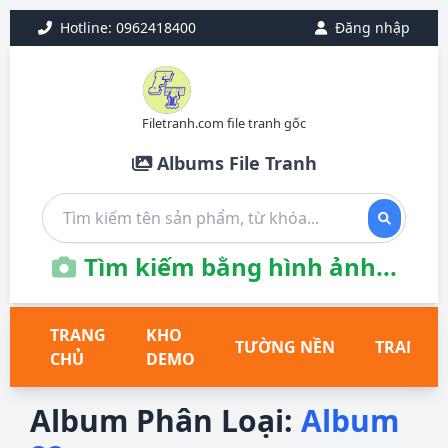
Hotline: 0962418400
Đăng nhập
Filetranh.com file tranh gốc
Albums File Tranh
Tìm kiếm bằng hình ảnh...
TRANG
KHO
TƯỜNG NỀN
TRANH T
CHỦ
DEMO
Album Phân Loại:
Album