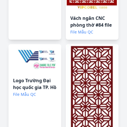
Vách ngăn CNC
phòng thờ #84 file
corel
File Mẫu QC
Logo Trường Đại
học quốc gia TP. Hồ
Chí Minh file
File Mẫu QC
vector PDF