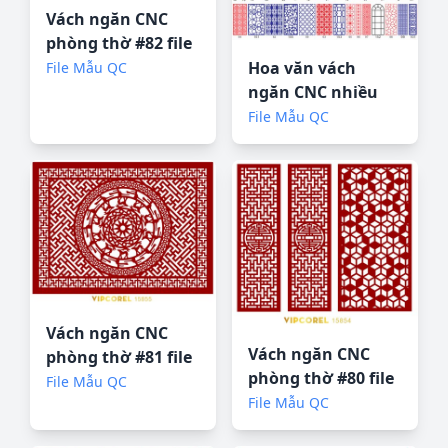
Vách ngăn CNC
phòng thờ #82 file
corel
Hoa văn vách
File Mẫu QC
ngăn CNC nhiều
họa tiết file
File Mẫu QC
coreldraw x5
Vách ngăn CNC
Vách ngăn CNC
phòng thờ #81 file
phòng thờ #80 file
corel
File Mẫu QC
corel
File Mẫu QC