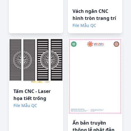
Vách ngăn CNC
hình tròn trang trí
phòng khách file
File Mẫu QC
corel
Tấm CNC - Laser
họa tiết trống
đồng file corel
File Mẫu QC
Ấn bản truyền
thông lễ phật đản