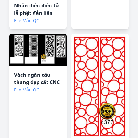
Nhận diện điện tử
lễ phật đản liên
hợp quốc
File Mẫu QC
Vách ngăn cầu
thang đẹp cắt CNC
file corel
File Mẫu QC