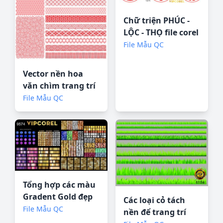
Chữ triện PHÚC -
LỘC - THỌ file corel
File Mẫu QC
Vector nền hoa
văn chìm trang trí
file corel
File Mẫu QC
Tổng hợp các màu
Gradent Gold đẹp
Các loại cỏ tách
cho corel
File Mẫu QC
nền để trang trí