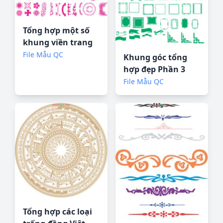
Tổng hợp một số
khung viền trang
trí đẹp Corel
File Mẫu QC
Khung góc tổng
hợp đẹp Phần 3
Corel
File Mẫu QC
Tổng hợp các loại