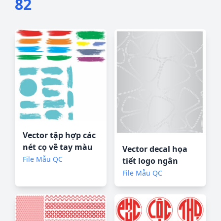
82
Vector tập hợp các
nét cọ vẽ tay màu
Vector decal họa
nước
File Mẫu QC
tiết logo ngân
hàng VCB
File Mẫu QC