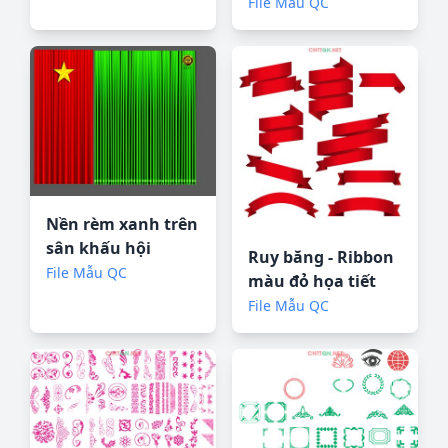
chân tường #2 file
File Mẫu QC
corel
Nền rèm xanh trên
sân khấu hội
Ruy băng - Ribbon
trường nhà văn
File Mẫu QC
màu đỏ họa tiết
hóa
trang trí file
File Mẫu QC
CorelDRAW