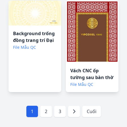
Background trống
đồng trang trí Đại
Hội file corel
File Mẫu QC
Vách CNC ốp
tường sau bàn thờ
#75 file corel
File Mẫu QC
1
2
3
Cuối