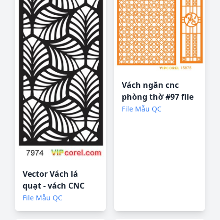
Vách ngăn cnc
phòng thờ #97 file
corel
File Mẫu QC
Vector Vách lá
quạt - vách CNC
file corel
File Mẫu QC