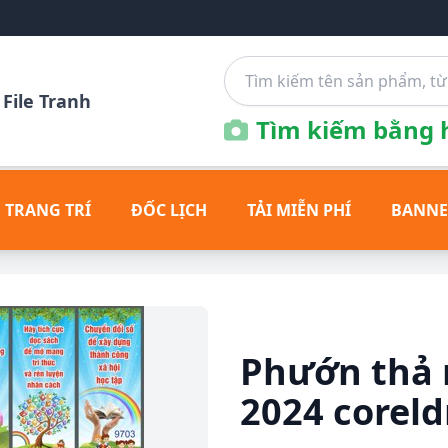
File Tranh
Tìm kiếm bằng h
 TRANG TRÍ
ĐỐC LỊCH
TẢI MIỄN PHÍ
BANNE
Phướn thả 
2024 corel