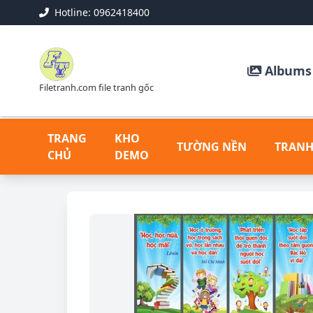
Hotline: 0962418400
Albums 
Filetranh.com file tranh gốc
TRANG
KHO
TƯỜNG NỀN
TRANH
CHỦ
DEMO