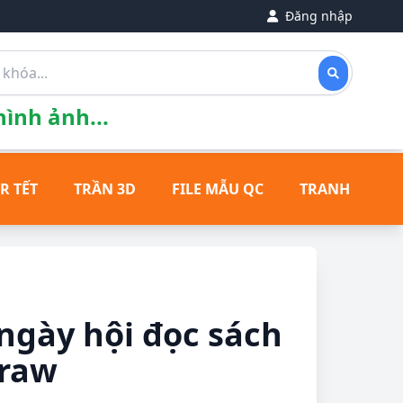
Đăng nhập
ình ảnh...
R TẾT
TRẦN 3D
FILE MẪU QC
TRANH ĐỒNG
ngày hội đọc sách
draw