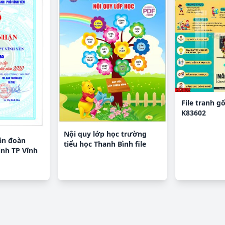
File tranh g
K83602
Nội quy lớp học trường
ận đoàn
tiểu học Thanh Bình file
nh TP Vĩnh
PDF & CDR