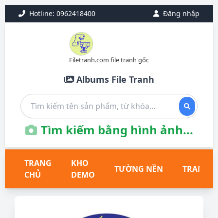
Hotline: 0962418400
Đăng nhập
Filetranh.com file tranh gốc
Albums File Tranh
Tìm kiếm bằng hình ảnh...
TRANG
KHO
TƯỜNG NỀN
TRANH T
CHỦ
DEMO