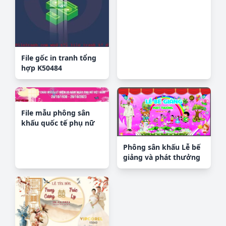
mới 2025 TET1137
File gốc in tranh tổng
hợp K50484
File mẫu phông sân
khấu quốc tế phụ nữ
8/3 mã 114
Phông sân khấu Lễ bế
giảng và phát thưởng
#4 file corel