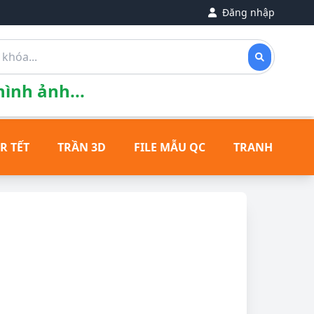
Đăng nhập
ình ảnh...
R TẾT
TRẦN 3D
FILE MẪU QC
TRANH ĐỒNG