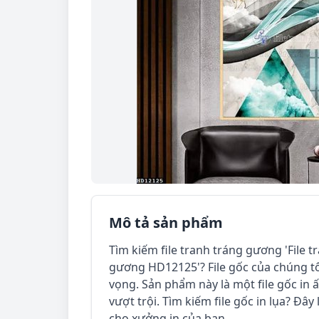
Mô tả sản phẩm
Tìm kiếm file tranh tráng gương 'File t
gương HD12125'? File gốc của chúng tô
vọng. Sản phẩm này là một file gốc in
vượt trội. Tìm kiếm file gốc in lụa? Đây
cho xưởng in của bạn.