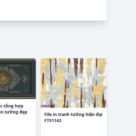
ốc tổng hợp
ền tường đẹp
File in tranh tường hiện đại
FTS1142