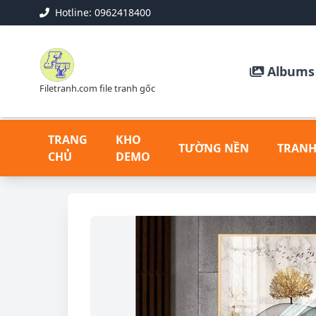
Hotline: 0962418400
Albums 
Filetranh.com file tranh gốc
TRANG
KHO
TƯỜNG NỀN
TRANH
CHỦ
DEMO