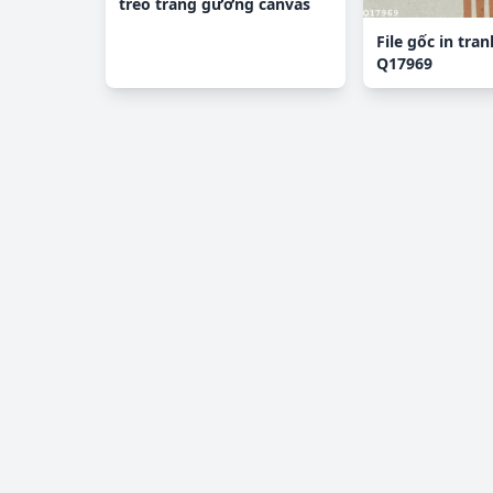
treo tráng gương canvas
FA1599
File gốc in tra
Q17969