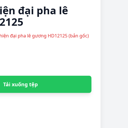
iện đại pha lê
2125
nh hiện đại pha lê gương HD12125 (bản gốc)
Tải xuống tệp