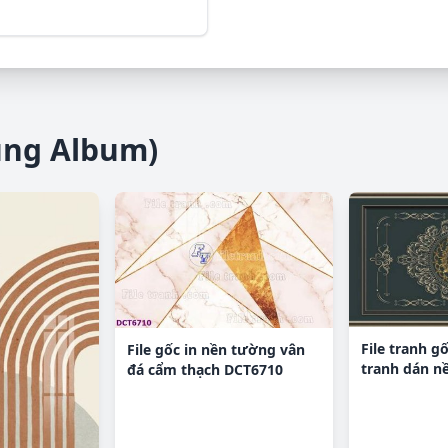
ùng Album)
File tranh g
File gốc in nền tường vân
tranh dán n
đá cẩm thạch DCT6710
K92450