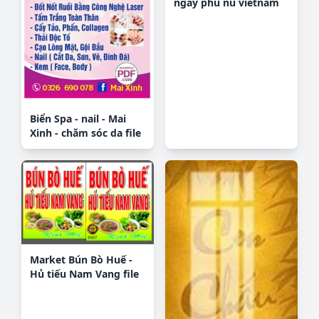
ngay phu nu vietnam
20-10 (8)_1
Biển Spa - nail - Mai
Xinh - chăm sóc da file
PDF & CDR
Market Bún Bò Huế -
Hủ tiếu Nam Vang file
corel