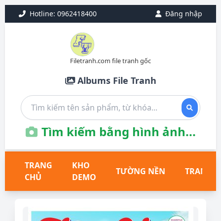
Hotline: 0962418400
Đăng nhập
Filetranh.com file tranh gốc
Albums File Tranh
Tìm kiếm bằng hình ảnh...
TRANG
KHO
TƯỜNG NỀN
TRANH T
CHỦ
DEMO