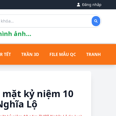
Đăng nhập
ình ảnh...
R TẾT
TRẦN 3D
FILE MẪU QC
TRANH ĐỒNG
 mặt kỷ niệm 10
ghĩa Lộ