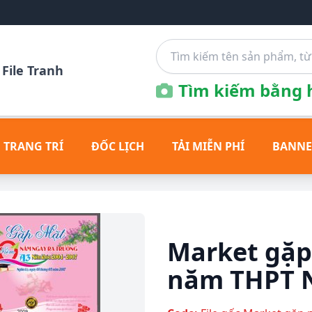
File Tranh
Tìm kiếm bằng h
 TRANG TRÍ
ĐỐC LỊCH
TẢI MIỄN PHÍ
BANNE
Market gặp
năm THPT N