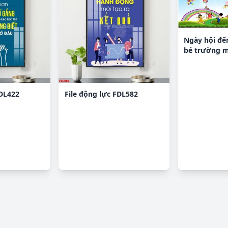
Ngày hội đế
bé trường 
Văn 1 file P
FDL422
File động lực FDL582