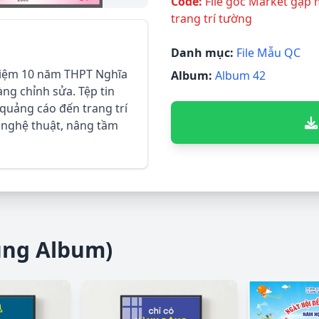
Code:
File gốc Market gặp 
trang trí tường
Danh mục:
File Mẫu QC
 niệm 10 năm THPT Nghĩa
Album:
Album 42
àng chỉnh sửa. Tệp tin
 quảng cáo đến trang trí
nh nghệ thuật, nâng tầm
ùng Album)