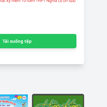
mặt kỷ niệm 10 năm THPT Nghĩa Lộ (in lụa)
Tải xuống tệp