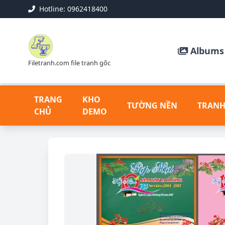
Hotline: 0962418400
Albums 
Filetranh.com file tranh gốc
TRANG
KHO
TƯỜNG NỀN
TRANH
CHỦ
DEMO