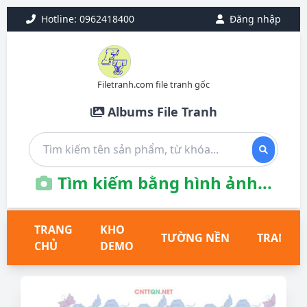
Hotline: 0962418400
Đăng nhập
Filetranh.com file tranh gốc
Albums File Tranh
Tìm kiếm bằng hình ảnh...
TRANG
KHO
TƯỜNG NỀN
TRANH T
CHỦ
DEMO