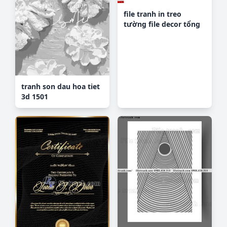
file tranh in treo
tường file decor tổng
hợp R4975
tranh son dau hoa tiet
3d 1501