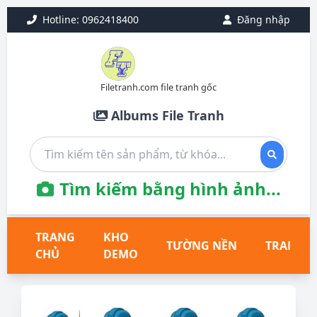
Hotline: 0962418400
Đăng nhập
Filetranh.com file tranh gốc
Albums File Tranh
Tìm kiếm bằng hình ảnh...
TRANG
KHO
TƯỜNG NỀN
TRANH T
CHỦ
DEMO