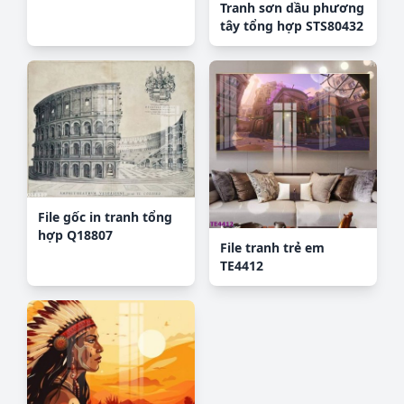
Tranh sơn dầu phương
tây tổng hợp STS80432
File gốc in tranh tổng
hợp Q18807
File tranh trẻ em
TE4412