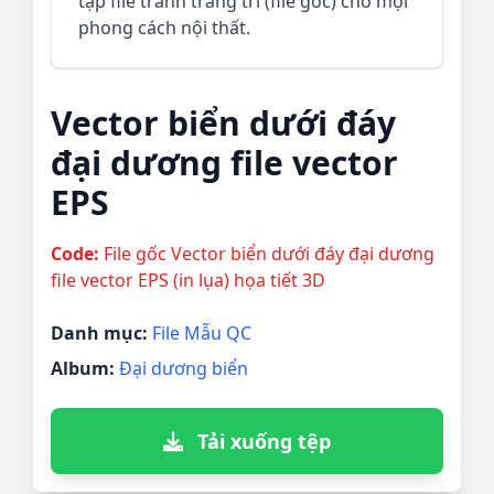
tập file tranh trang trí (file gốc) cho mọi
phong cách nội thất.
Vector biển dưới đáy
đại dương file vector
EPS
Code:
File gốc Vector biển dưới đáy đại dương
file vector EPS (in lụa) họa tiết 3D
Danh mục:
File Mẫu QC
Album:
Đại dương biển
Tải xuống tệp