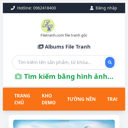
Hotline: 0962418400
Đăng nhập
Filetranh.com file tranh gốc
Albums File Tranh
Tìm kiếm bằng hình ảnh...
TRANG
KHO
TƯỜNG NỀN
TRANH T
CHỦ
DEMO