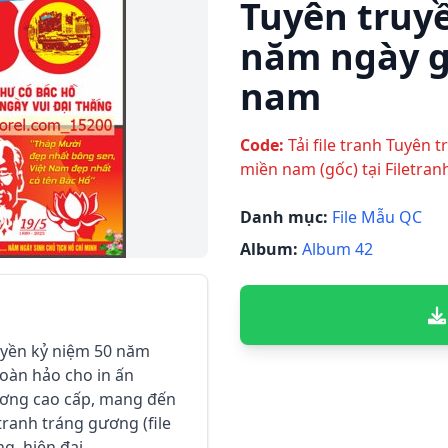
Tuyên truy
năm ngày g
nam
Code:
Tải file tranh Tuyên 
miền nam (gốc) tại Filetra
Danh mục:
File Mẫu QC
Album:
Album 42
uyền kỷ niệm 50 năm
oàn hảo cho in ấn
gương cao cấp, mang đến
 tranh tráng gương (file
g, hiện đại.