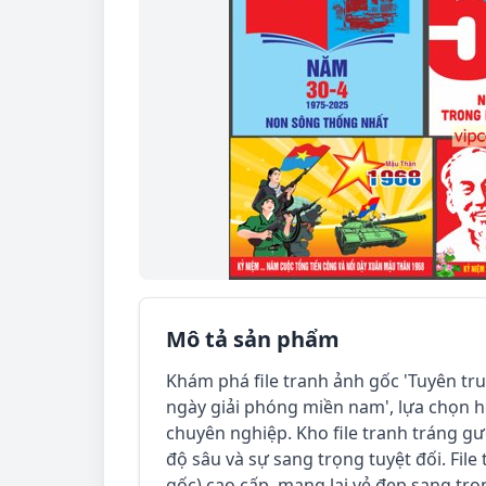
Mô tả sản phẩm
Khám phá file tranh ảnh gốc 'Tuyên tr
ngày giải phóng miền nam', lựa chọn h
chuyên nghiệp. Kho file tranh tráng 
độ sâu và sự sang trọng tuyệt đối. File
gốc) cao cấp, mang lại vẻ đẹp sang trọn