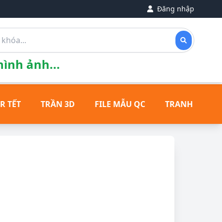
Đăng nhập
ình ảnh...
R TẾT
TRẦN 3D
FILE MẪU QC
TRANH ĐỒNG