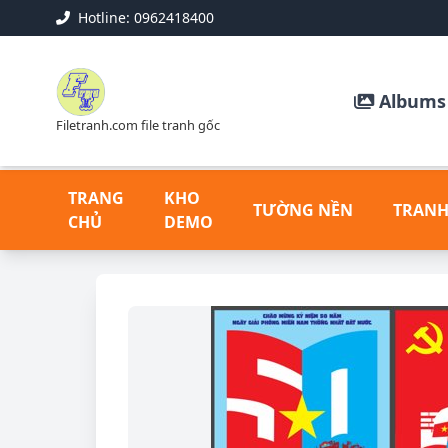
Hotline: 0962418400
Albums 
Filetranh.com file tranh gốc
TRANG
KHO
TƯỜNG NỀN
TRANH
CHỦ
DEMO