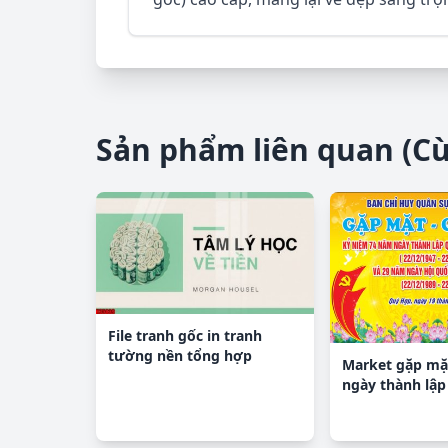
Sản phẩm liên quan (C
File tranh gốc in tranh
tường nền tổng hợp
Market gặp mặ
H35039
ngày thành lập
nhân dân file 