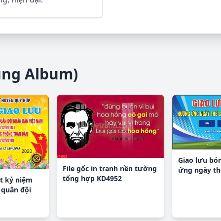
ùng Album)
Giao lưu bó
File gốc in tranh nền tường
ứng ngày thế
tổng hợp KD4952
t kỷ niệm
 quân đội
CDR