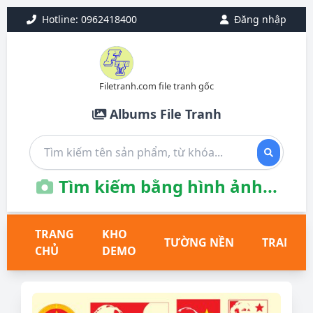
Hotline: 0962418400
Đăng nhập
Filetranh.com file tranh gốc
Albums File Tranh
Tìm kiếm bằng hình ảnh...
TRANG
KHO
TƯỜNG NỀN
TRANH T
CHỦ
DEMO