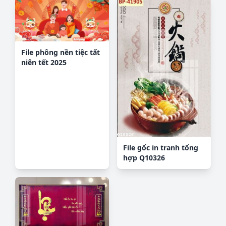
File phông nền tiệc tất
niên tết 2025
Background backdrop
chào xuân ất tỵ
TET1775
File gốc in tranh tổng
hợp Q10326