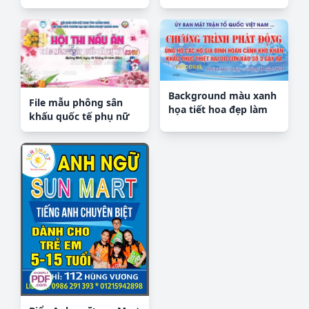
thù file vector PDF
Background màu xanh
File mẫu phông sân
họa tiết hoa đẹp làm
khấu quốc tế phụ nữ
phông nền
8/3 mã 174