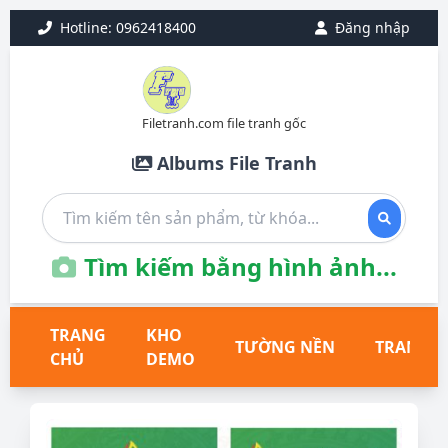
Hotline: 0962418400
Đăng nhập
Filetranh.com file tranh gốc
Albums File Tranh
Tìm kiếm bằng hình ảnh...
TRANG
KHO
TƯỜNG NỀN
TRANH T
CHỦ
DEMO