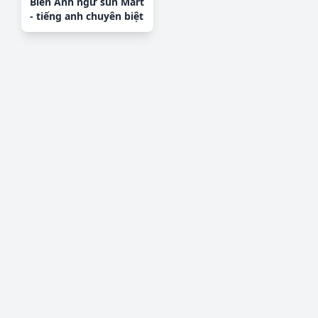
Biển Anh ngữ sun Mart
- tiếng anh chuyên biệt
file PDF & CDR