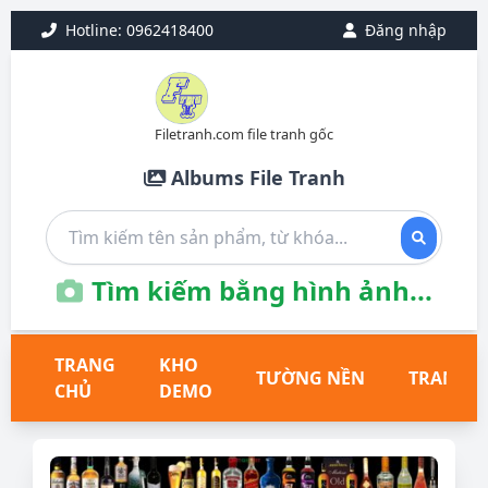
Hotline: 0962418400
Đăng nhập
Filetranh.com file tranh gốc
Albums File Tranh
Tìm kiếm bằng hình ảnh...
TRANG
KHO
TƯỜNG NỀN
TRANH T
CHỦ
DEMO