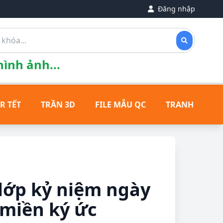
Đăng nhập
ình ảnh...
R TẾT
TRẦN 3D
FILE MẪU QC
TRANH ĐỒNG
lớp kỷ niệm ngày
 miền ký ức