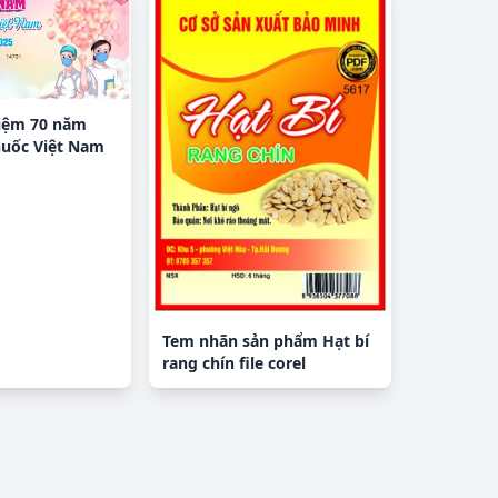
iệm 70 năm
huốc Việt Nam
Tem nhãn sản phẩm Hạt bí
rang chín file corel