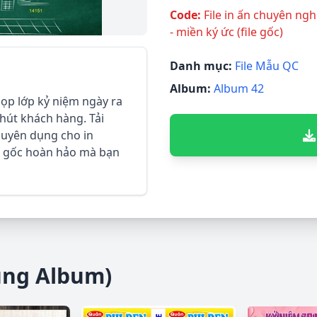
Code:
File in ấn chuyên ng
- miền ký ức (file gốc)
Danh mục:
File Mẫu QC
Album:
Album 42
họp lớp kỷ niệm ngày ra
 hút khách hàng. Tải
chuyên dụng cho in
anh gốc hoàn hảo mà bạn
ùng Album)