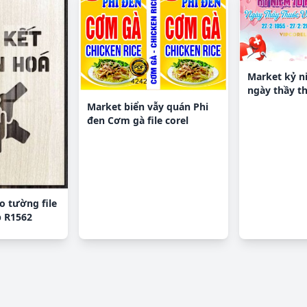
Market kỷ n
ngày thầy t
27/2 #7
Market biển vẫy quán Phi
đen Cơm gà file corel
eo tường file
p R1562