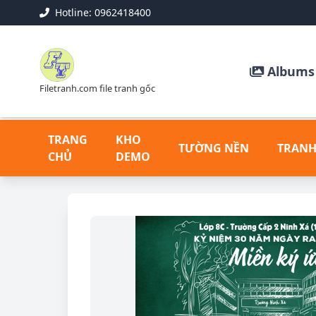
Hotline: 0962418400
Albums 
Filetranh.com file tranh gốc
TRANG
KHO
TƯỜNG NỀN
TRANH
CHỦ
DEMO