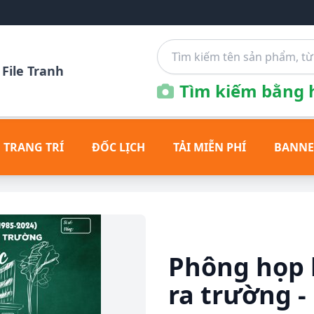
File Tranh
Tìm kiếm bằng h
 TRANG TRÍ
ĐỐC LỊCH
TẢI MIỄN PHÍ
BANNE
Phông họp 
ra trường -