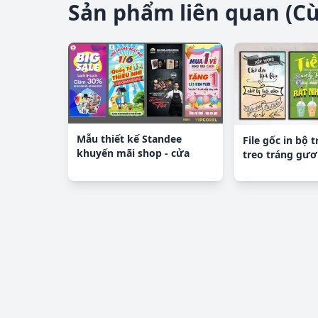
Sản phẩm liên quan (C
Mẫu thiết kế Standee
File gốc in bộ 
khuyến mãi shop - cửa
treo tráng gươ
hàng #4
GB20278