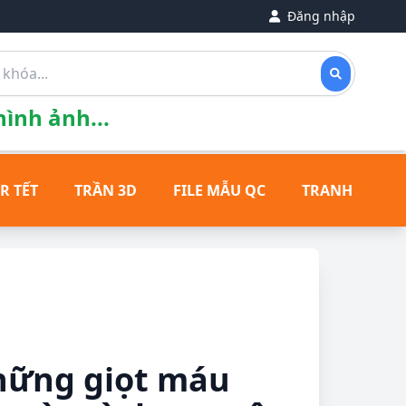
Đăng nhập
ình ảnh...
R TẾT
TRẦN 3D
FILE MẪU QC
TRANH ĐỒNG
hững giọt máu