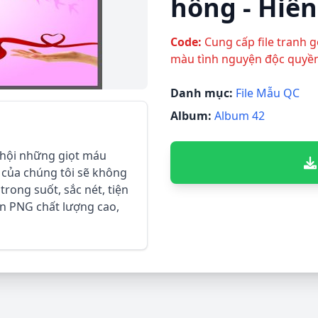
hồng - Hiế
Code:
Cung cấp file tranh 
màu tình nguyện độc quyề
Danh mục:
File Mẫu QC
Album:
Album 42
 hội những giọt máu
c của chúng tôi sẽ không
trong suốt, sắc nét, tiện
c in PNG chất lượng cao,