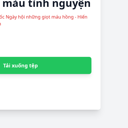
n màu tình nguyện
gốc Ngày hội những giọt máu hồng - Hiến
n
Tải xuống tệp