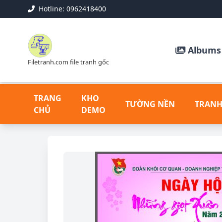
Hotline: 0962418400
Albums 
Filetranh.com file tranh gốc
TRANG
KHO
TƯỜNG NỀN
TRANH
CHỦ
DEMO