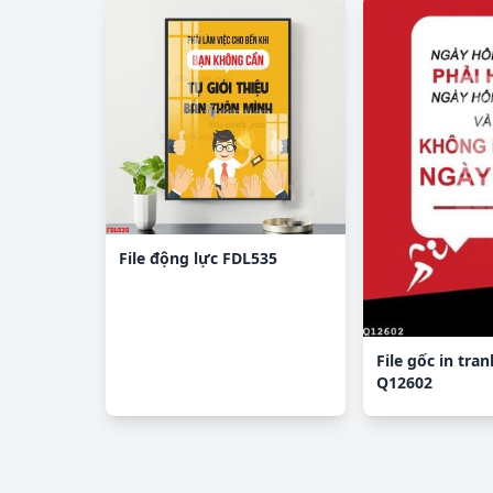
File động lực FDL535
File gốc in tra
Q12602