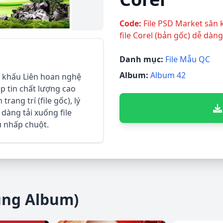
Code:
File PSD Market sân 
file Corel (bản gốc) dễ dàng
Danh mục:
File Mẫu QC
Album:
Album 42
n khấu Liên hoan nghệ
tệp tin chất lượng cao
rang trí (file gốc), lý
dàng tải xuống file
cú nhấp chuột.
ùng Album)