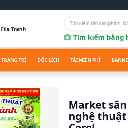
File Tranh
Tìm kiếm bằng h
 TRANG TRÍ
ĐỐC LỊCH
TẢI MIỄN PHÍ
BANNE
Market sân
nghệ thuật 
Corel