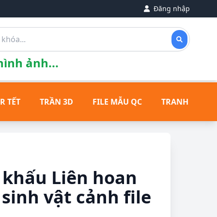
Đăng nhập
ình ảnh...
R TẾT
TRẦN 3D
FILE MẪU QC
TRANH ĐỒNG
 khấu Liên hoan
sinh vật cảnh file