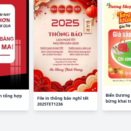
Biển Dương 
nh tổng hợp
File in thông báo nghỉ tết
bừng khai t
2025TET1236
& CDR