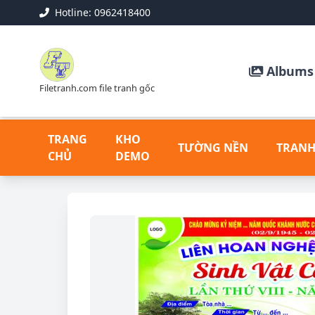
Hotline: 0962418400
Albums 
Filetranh.com file tranh gốc
TRANG
KHO
TƯỜNG NỀN
TRANH
CHỦ
DEMO