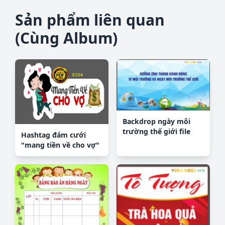
Sản phẩm liên quan
(Cùng Album)
Backdrop ngày môi
trường thế giới file
Hashtag đám cưới
vector corel
"mang tiền về cho vợ"
file cdr x7