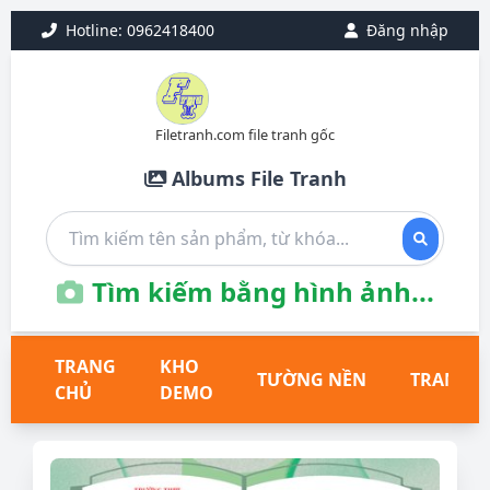
Hotline: 0962418400
Đăng nhập
Filetranh.com file tranh gốc
Albums File Tranh
Tìm kiếm bằng hình ảnh...
TRANG
KHO
TƯỜNG NỀN
TRANH T
CHỦ
DEMO