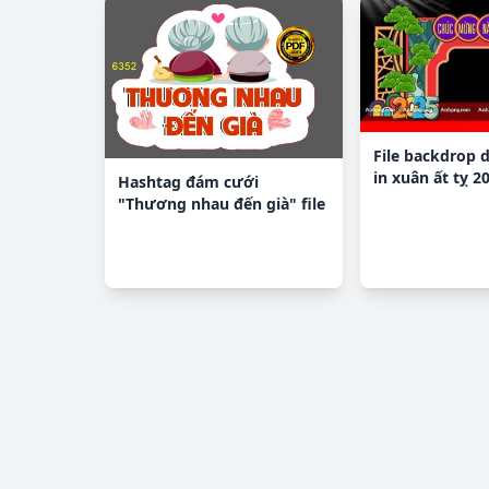
File backdrop 
in xuân ất tỵ 2
Hashtag đám cưới
"Thương nhau đến già" file
cdr x7