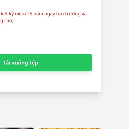
rket kỷ niệm 25 năm ngày tựu trường và
ng cao)
Tải xuống tệp