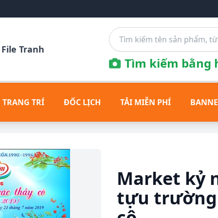
File Tranh
Tìm kiếm bằng h
 TRANG TRÍ
ĐỐC LỊCH
TẢI MIỄN PHÍ
BANNE
Market kỷ 
tựu trường 
cô