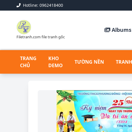
Hotline: 0962418400
Albums 
Filetranh.com file tranh gốc
TRANG
KHO
TƯỜNG NỀN
TRANH
CHỦ
DEMO