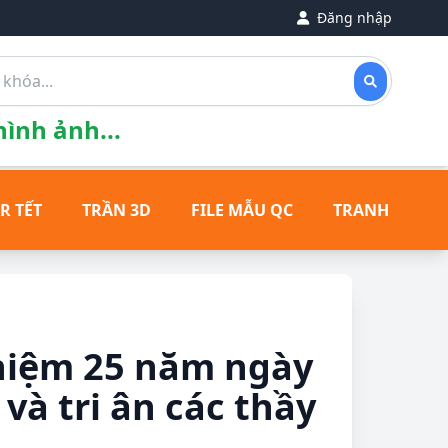
Đăng nhập
ình ảnh...
R TẾT
TRẦN 3D
FILE MẪU QC
TRANH ĐỒNG
niệm 25 năm ngày
và tri ân các thầy