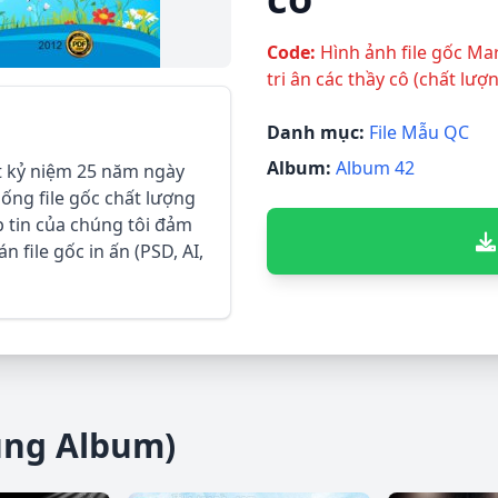
Code:
Hình ảnh file gốc Ma
tri ân các thầy cô (chất lượ
Danh mục:
File Mẫu QC
Album:
Album 42
t kỷ niệm 25 năm ngày
uống file gốc chất lượng
ệp tin của chúng tôi đảm
 file gốc in ấn (PSD, AI,
ùng Album)