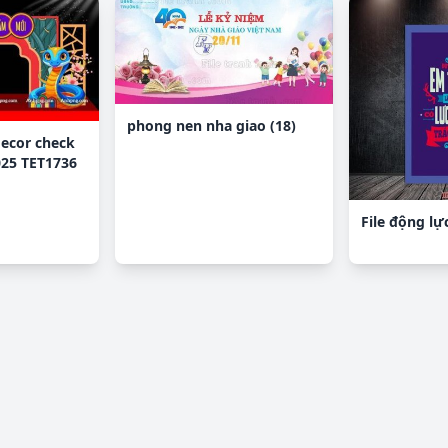
phong nen nha giao (18)
decor check
025 TET1736
File động lự