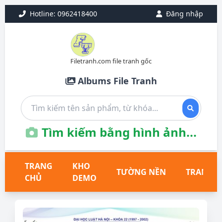
Hotline: 0962418400
Đăng nhập
Filetranh.com file tranh gốc
Albums File Tranh
Tìm kiếm bằng hình ảnh...
TRANG
KHO
TƯỜNG NỀN
TRANH T
CHỦ
DEMO