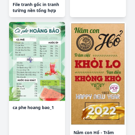
File tranh gốc in tranh
tường nền tổng hợp
H34712
ca phe hoang bao_1
Năm con Hổ - Trăm