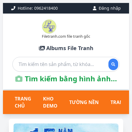
Hotline: 0962418400
Đăng nhập
Filetranh.com file tranh gốc
Albums File Tranh
Tìm kiếm bằng hình ảnh...
TRANG
KHO
TƯỜNG NỀN
TRANH T
CHỦ
DEMO