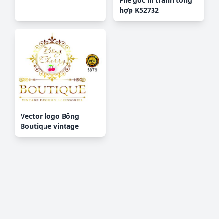
File gốc in tranh tổng
hợp K52732
Vector logo Bông
Boutique vintage
fashion cesories