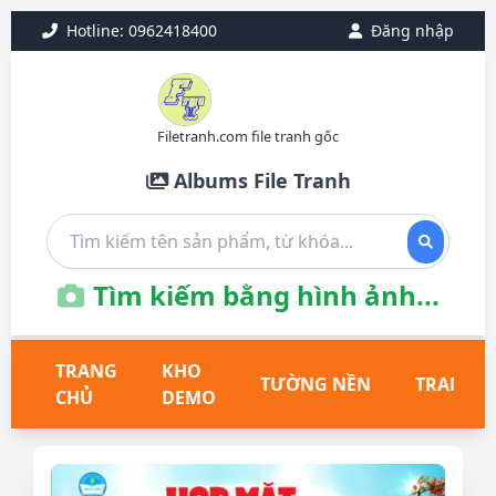
Hotline: 0962418400
Đăng nhập
Filetranh.com file tranh gốc
Albums File Tranh
Tìm kiếm bằng hình ảnh...
TRANG
KHO
TƯỜNG NỀN
TRANH T
CHỦ
DEMO