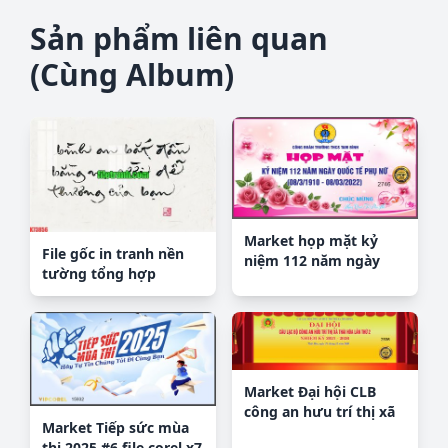
Sản phẩm liên quan
(Cùng Album)
Market họp mặt kỷ
File gốc in tranh nền
niệm 112 năm ngày
tường tổng hợp
quốc tế phụ nữ 8/3
K73856
Market Đại hội CLB
công an hưu trí thị xã
Market Tiếp sức mùa
Thái Hòa file corel
thi 2025 #6 file corel x7