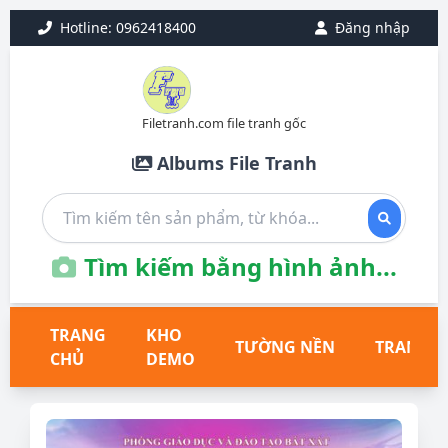
Hotline: 0962418400
Đăng nhập
Filetranh.com file tranh gốc
Albums File Tranh
Tìm kiếm bằng hình ảnh...
TRANG
KHO
TƯỜNG NỀN
TRANH T
CHỦ
DEMO