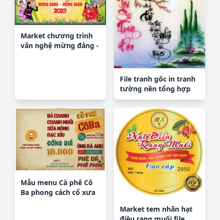
Market chương trình
văn nghệ mừng đảng -
mừng xuân 2022
File tranh gốc in tranh
tường nền tổng hợp
H34964
Mẫu menu Cà phê Cô
Ba phong cách cổ xưa
file CDR
Market tem nhãn hạt
điều rang muối file