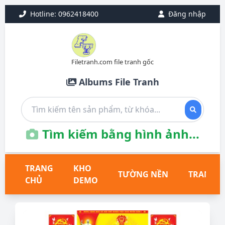
Hotline: 0962418400
Đăng nhập
Filetranh.com file tranh gốc
Albums File Tranh
Tìm kiếm bằng hình ảnh...
TRANG
KHO
TƯỜNG NỀN
TRANH T
CHỦ
DEMO