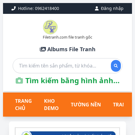
Hotline: 0962418400
Đăng nhập
Filetranh.com file tranh gốc
Albums File Tranh
Tìm kiếm bằng hình ảnh...
TRANG
KHO
TƯỜNG NỀN
TRANH T
CHỦ
DEMO