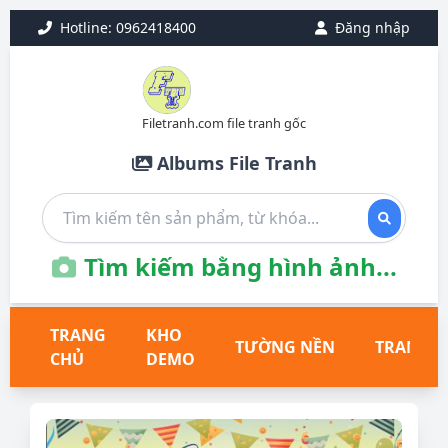
Hotline: 0962418400
Đăng nhập
Filetranh.com file tranh gốc
Albums File Tranh
Tìm kiếm bằng hình ảnh...
TRANG
KHO
TƯỜNG NỀN
TRANH T
CHỦ
DEMO