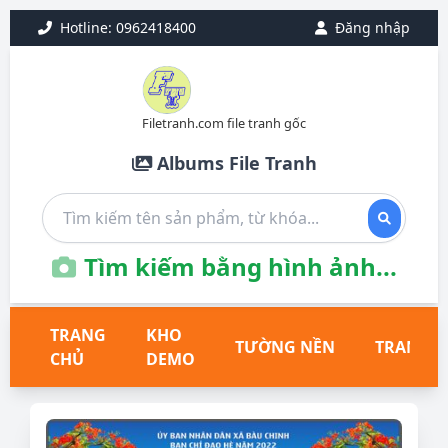
Hotline: 0962418400
Đăng nhập
Filetranh.com file tranh gốc
Albums File Tranh
Tìm kiếm bằng hình ảnh...
TRANG
KHO
TƯỜNG NỀN
TRANH T
CHỦ
DEMO