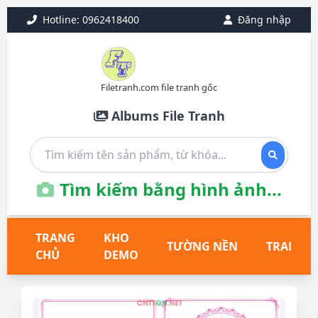
Hotline: 0962418400
Đăng nhập
Filetranh.com file tranh gốc
Albums File Tranh
Tìm kiếm bằng hình ảnh...
TRANG
KHO
TƯỜNG NỀN
TRANH T
CHỦ
DEMO