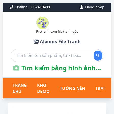
Hotline: 0962418400
Đăng nhập
Filetranh.com file tranh gốc
Albums File Tranh
Tìm kiếm bằng hình ảnh...
TRANG
KHO
TƯỜNG NỀN
TRANH T
CHỦ
DEMO