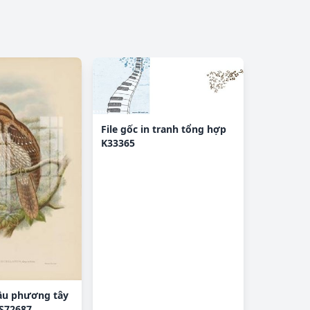
File gốc in tranh tổng hợp
K33365
ầu phương tây
S72687