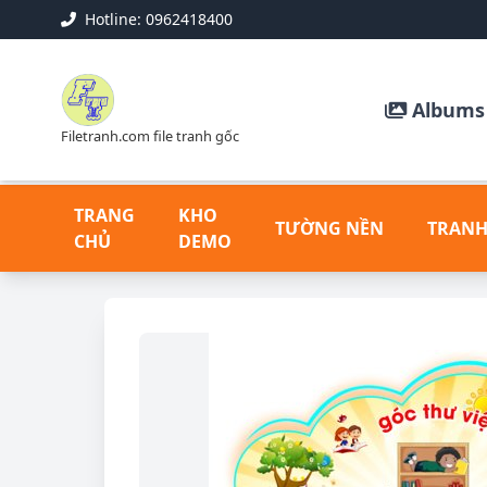
Hotline: 0962418400
Albums 
Filetranh.com file tranh gốc
TRANG
KHO
TƯỜNG NỀN
TRANH
CHỦ
DEMO