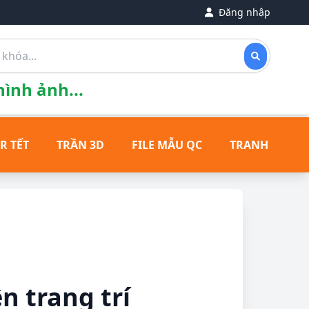
Đăng nhập
ình ảnh...
R TẾT
TRẦN 3D
FILE MẪU QC
TRANH ĐỒNG
n trang trí