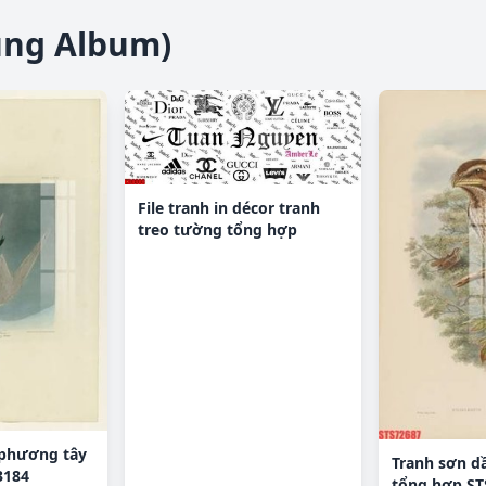
ùng Album)
File tranh in décor tranh
treo tường tổng hợp
KD8988
 phương tây
Tranh sơn d
3184
tổng hợp ST