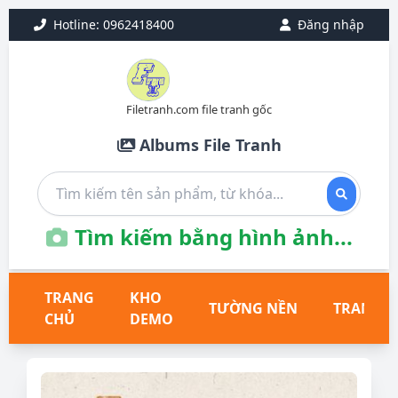
Hotline: 0962418400
Đăng nhập
Filetranh.com file tranh gốc
Albums File Tranh
Tìm kiếm bằng hình ảnh...
TRANG
KHO
TƯỜNG NỀN
TRANH T
CHỦ
DEMO