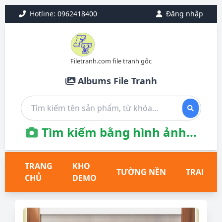
Hotline: 0962418400
Đăng nhập
Filetranh.com file tranh gốc
Albums File Tranh
Tìm kiếm bằng hình ảnh...
TRANG
KHO
TƯỜNG NỀN
TRANH T
CHỦ
DEMO