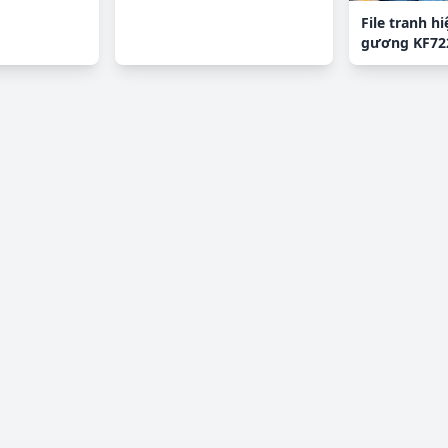
File tranh hi
gương KF72