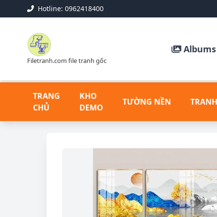
Hotline: 0962418400
Albums 
Filetranh.com file tranh gốc
TRANG
KHO
TƯỜNG NỀN
TRANH
CHỦ
DEMO