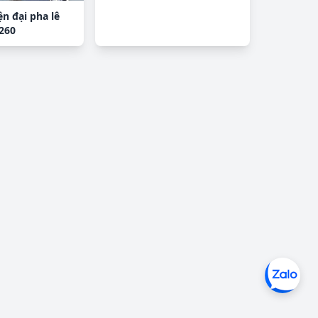
ện đại pha lê
260