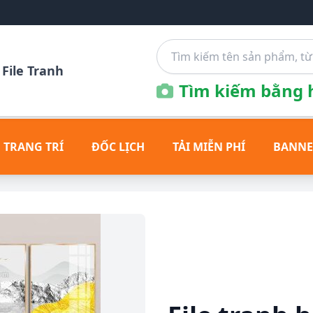
File Tranh
Tìm kiếm bằng h
 TRANG TRÍ
ĐỐC LỊCH
TẢI MIỄN PHÍ
BANNE