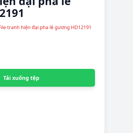
iện đại pha lê
2191
File tranh hiện đại pha lê gương HD12191
Tải xuống tệp