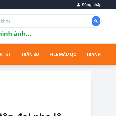
Đăng nhập
ình ảnh...
R TẾT
TRẦN 3D
FILE MẪU QC
TRANH ĐỒNG