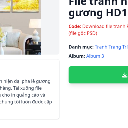
File tranh h
gương HD1
Code:
Download file tranh 
(file gốc PSD)
Danh mục:
Tranh Trang Trí
Album:
Album 3
anh hiện đại pha lê gương
àng. Tải xuống file
 cho in quảng cáo và
a chúng tôi luôn được cập