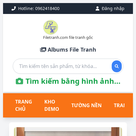
Hotline: 0962418400
Đăng nhập
Filetranh.com file tranh gốc
Albums File Tranh
Tìm kiếm bằng hình ảnh...
TRANG
KHO
TƯỜNG NỀN
TRANH T
CHỦ
DEMO