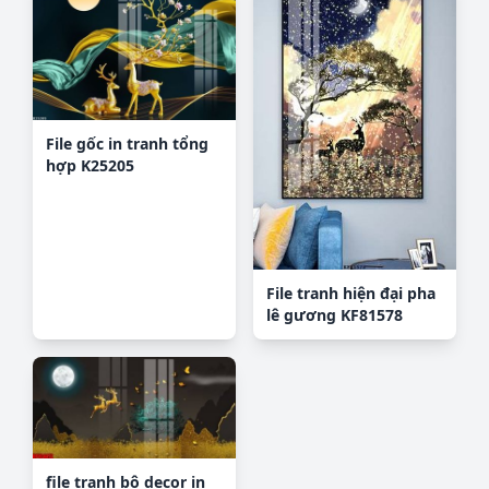
File gốc in tranh tổng
hợp K25205
File tranh hiện đại pha
lê gương KF81578
file tranh bộ decor in