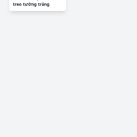
treo tường tráng
gương OPIC4472