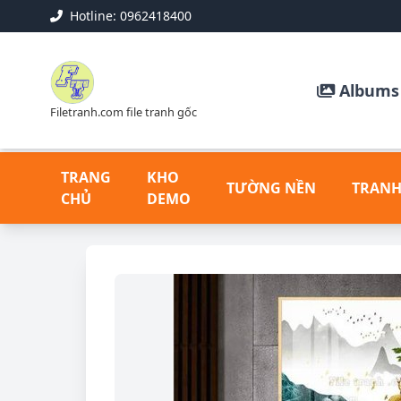
Hotline: 0962418400
Albums 
Filetranh.com file tranh gốc
TRANG
KHO
TƯỜNG NỀN
TRANH
CHỦ
DEMO