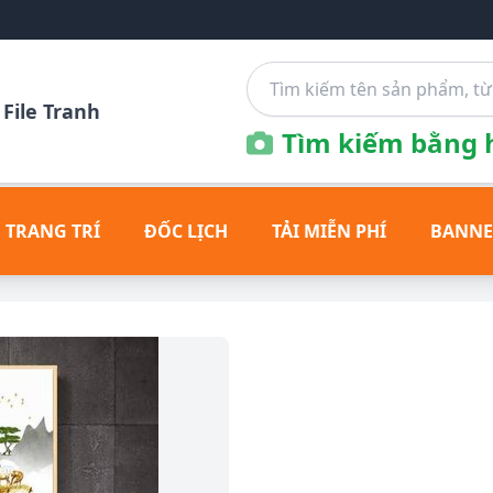
File Tranh
Tìm kiếm bằng h
 TRANG TRÍ
ĐỐC LỊCH
TẢI MIỄN PHÍ
BANNE