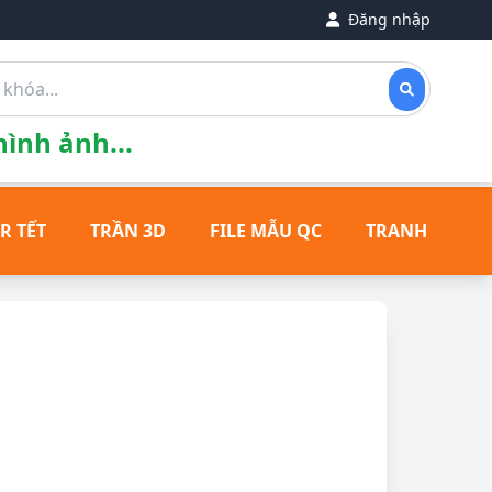
Đăng nhập
ình ảnh...
R TẾT
TRẦN 3D
FILE MẪU QC
TRANH ĐỒNG