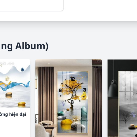
ùng Album)
ường hiện đại