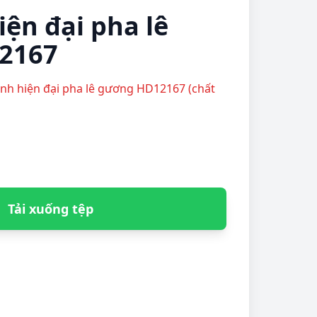
iện đại pha lê
2167
anh hiện đại pha lê gương HD12167 (chất
Tải xuống tệp