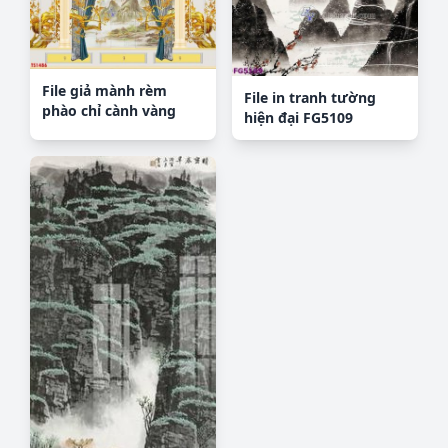
File giả mành rèm
File in tranh tường
phào chỉ cành vàng
hiện đại FG5109
kim TS1486