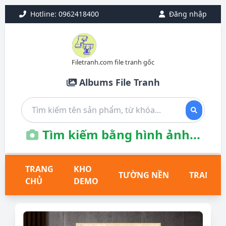
Hotline: 0962418400
Đăng nhập
Filetranh.com file tranh gốc
Albums File Tranh
Tìm kiếm bằng hình ảnh...
TRANG
KHO
TƯỜNG NỀN
TRANH T
CHỦ
DEMO