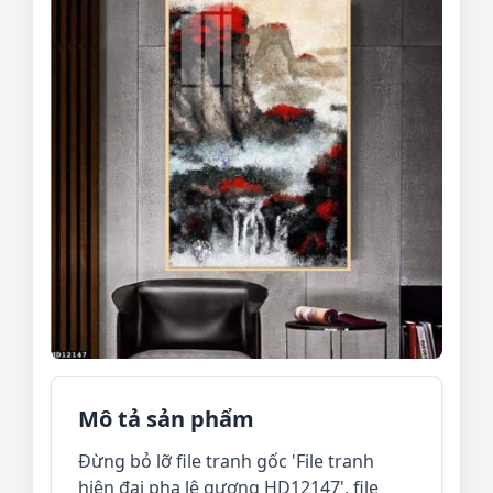
Mô tả sản phẩm
Đừng bỏ lỡ file tranh gốc 'File tranh
hiện đại pha lê gương HD12147', file