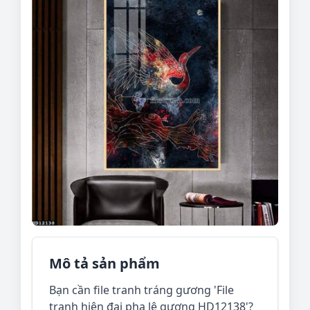
Mô tả sản phẩm
Bạn cần file tranh tráng gương 'File
tranh hiện đại pha lê gương HD12138'?