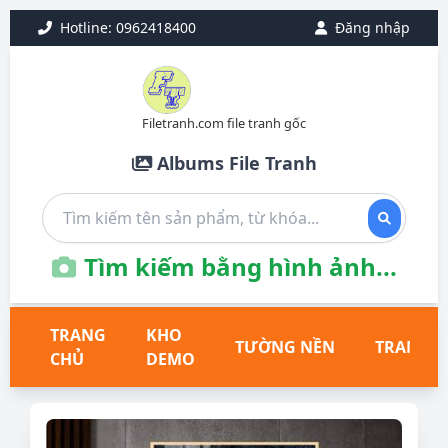
Hotline: 0962418400
Đăng nhập
Filetranh.com file tranh gốc
Albums File Tranh
Tìm kiếm bằng hình ảnh...
TRANG
KHO
TƯỜNG NỀN
TRANH T
CHỦ
DEMO