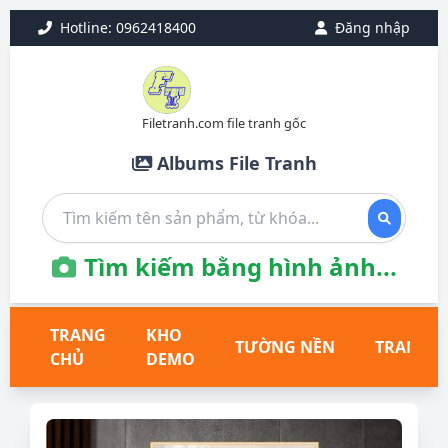
Hotline: 0962418400
Đăng nhập
Filetranh.com file tranh gốc
Albums File Tranh
Tìm kiếm bằng hình ảnh...
TRANG
KHO
TƯỜNG NỀN
TRANH T
CHỦ
DEMO