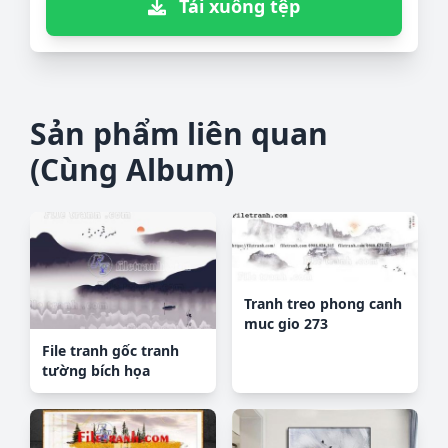
Tải xuống tệp
Sản phẩm liên quan
(Cùng Album)
Tranh treo phong canh
muc gio 273
File tranh gốc tranh
tường bích họa
idochine trung quốc
IDT629