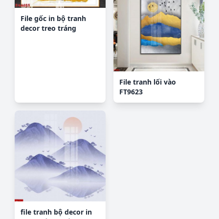
File gốc in bộ tranh
decor treo tráng
gương canvas FA4625
File tranh lối vào
FT9623
file tranh bộ decor in