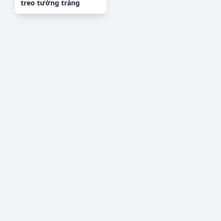
treo tường tráng
gương OPIC206