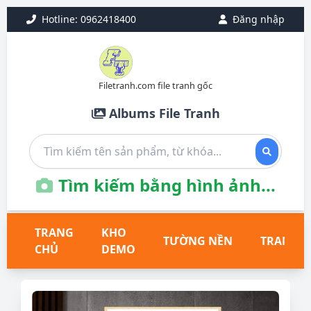
Hotline: 0962418400
Đăng nhập
Filetranh.com file tranh gốc
Albums File Tranh
Tìm kiếm bằng hình ảnh...
TRANG
KHO
TƯỜNG NỀN
TRANH T
CHỦ
DEMO