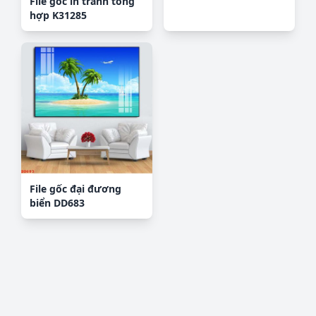
File gốc in tranh tổng
hợp K31285
File gốc đại đương
biển DD683