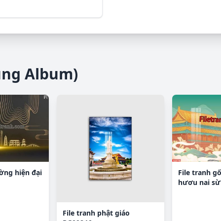
ùng Album)
ường hiện đại
File tranh g
hươu nai sừ
File tranh phật giáo