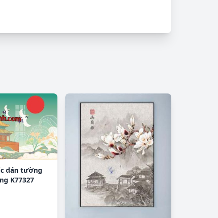
ốc dán tường
ng K77327