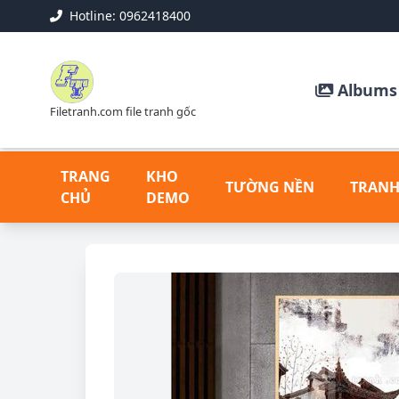
Hotline: 0962418400
Albums 
Filetranh.com file tranh gốc
TRANG
KHO
TƯỜNG NỀN
TRANH
CHỦ
DEMO