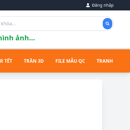
Đăng nhập
ình ảnh...
R TẾT
TRẦN 3D
FILE MẪU QC
TRANH ĐỒNG