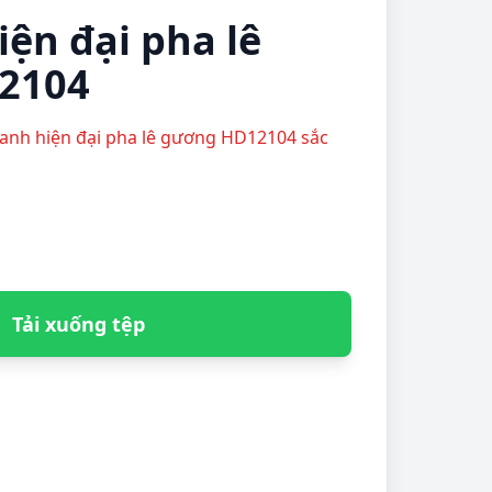
iện đại pha lê
2104
e tranh hiện đại pha lê gương HD12104 sắc
Tải xuống tệp