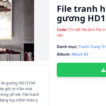
File tranh h
gương HD1
Code:
Chi tiết file ảnh Fil
nét
Danh mục:
Tranh Trang Trí
Album:
Album 83
pha lê gương HD12104'
ile gốc in trần nhà
ông vỡ nét. File tranh
 dàng tùy chỉnh theo ý