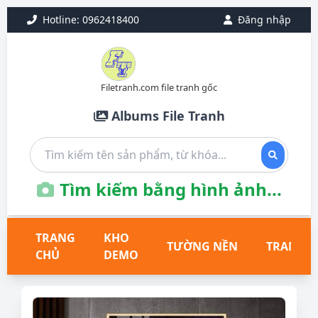
Hotline: 0962418400
Đăng nhập
Filetranh.com file tranh gốc
Albums File Tranh
Tìm kiếm bằng hình ảnh...
TRANG
KHO
TƯỜNG NỀN
TRANH T
CHỦ
DEMO