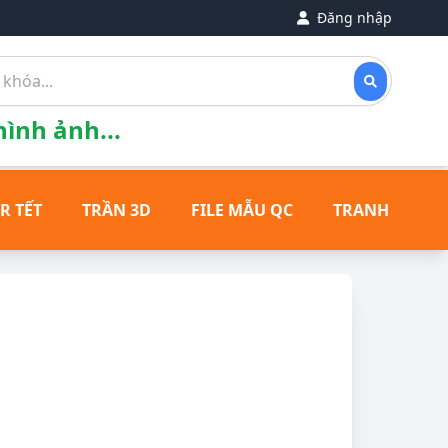
Đăng nhập
ình ảnh...
R TẾT
TRẦN 3D
FILE MẪU QC
TRANH ĐỒNG