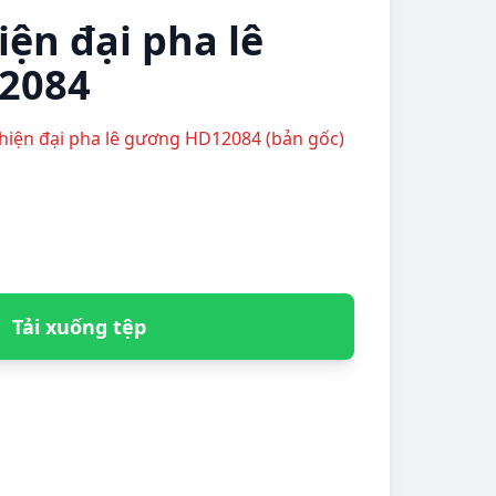
iện đại pha lê
2084
nh hiện đại pha lê gương HD12084 (bản gốc)
Tải xuống tệp