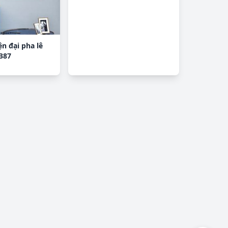
ện đại pha lê
387