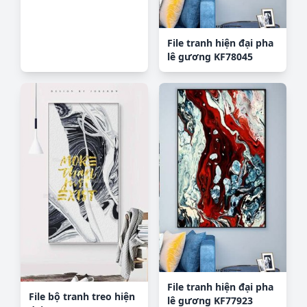
hợp H5217
File tranh hiện đại pha
lê gương KF78045
File tranh hiện đại pha
File bộ tranh treo hiện
lê gương KF77923