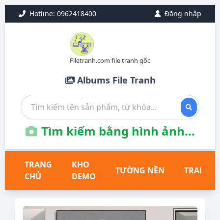
Hotline: 0962418400
Đăng nhập
Filetranh.com file tranh gốc
Albums File Tranh
Tìm kiếm bằng hình ảnh...
TRANG
KHO
TƯỜNG NỀN
TRANH T
CHỦ
DEMO