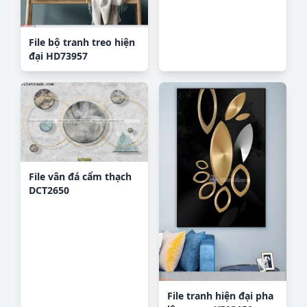
File bộ tranh treo hiện
đại HD73957
File vân đá cẩm thạch
DCT2650
File tranh hiện đại pha