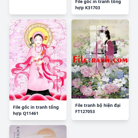
File gốc in tranh tổng
hợp K31703
File tranh bộ hiện đại
File gốc in tranh tổng
FT127053
hợp Q11461