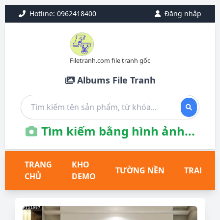
Hotline: 0962418400
Đăng nhập
Filetranh.com file tranh gốc
Albums File Tranh
Tìm kiếm bằng hình ảnh...
TRANG
KHO
TƯỜNG NỀN
TRANH T
CHỦ
DEMO