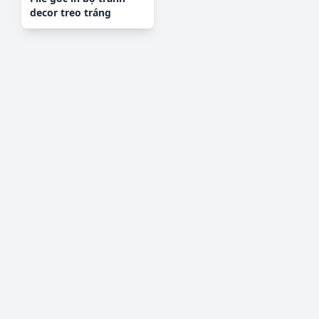
decor treo tráng
gương canvas FA3708