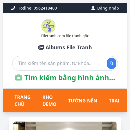
Hotline: 0962418400
Đăng nhập
Filetranh.com file tranh gốc
Albums File Tranh
Tìm kiếm bằng hình ảnh...
TRANG
KHO
TƯỜNG NỀN
TRANH T
CHỦ
DEMO