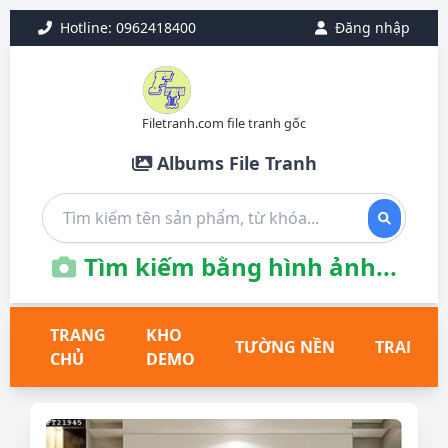
Hotline: 0962418400
Đăng nhập
Filetranh.com file tranh gốc
Albums File Tranh
Tìm kiếm bằng hình ảnh...
TRANG
KHO
TƯỜNG NỀN
TRANH T
CHỦ
DEMO