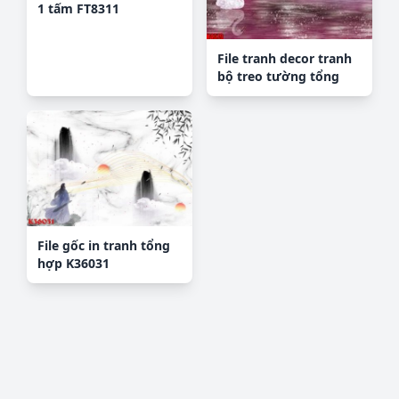
1 tấm FT8311
File tranh decor tranh
bộ treo tường tổng
hợp H4379
File gốc in tranh tổng
hợp K36031