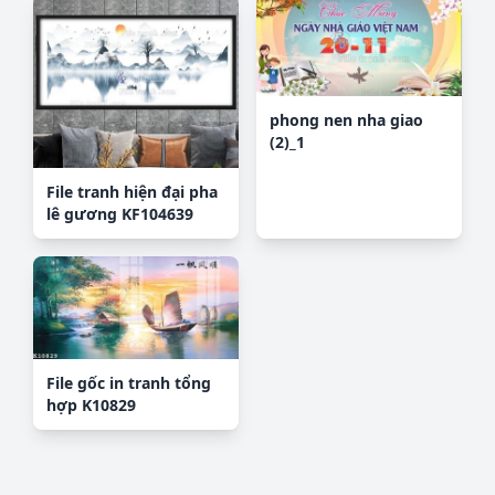
phong nen nha giao
(2)_1
File tranh hiện đại pha
lê gương KF104639
File gốc in tranh tổng
hợp K10829