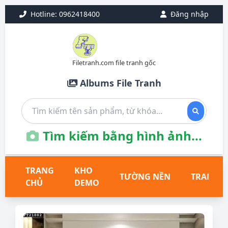
Hotline: 0962418400
Đăng nhập
Filetranh.com file tranh gốc
Albums File Tranh
Tìm kiếm bằng hình ảnh...
TRANG
KHO
TƯỜNG NỀN
TRANH T
CHỦ
DEMO