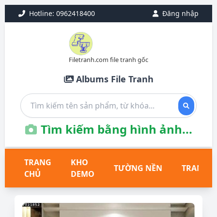
Hotline: 0962418400
Đăng nhập
Filetranh.com file tranh gốc
Albums File Tranh
Tìm kiếm bằng hình ảnh...
TRANG
KHO
TƯỜNG NỀN
TRANH T
CHỦ
DEMO