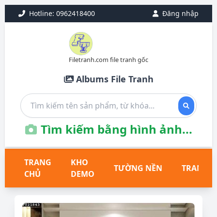
Hotline: 0962418400
Đăng nhập
Filetranh.com file tranh gốc
Albums File Tranh
Tìm kiếm bằng hình ảnh...
TRANG
KHO
TƯỜNG NỀN
TRANH T
CHỦ
DEMO